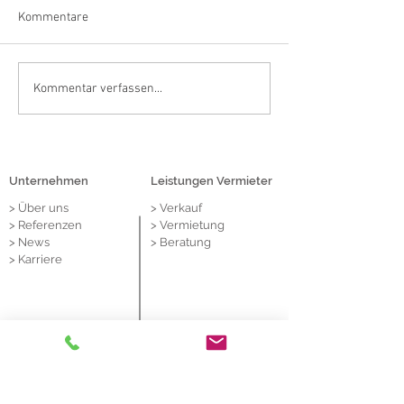
Kommentare
Lehmkühler realisiert
BUTLERS sichert 
Kommentar verfassen...
Vermittlung an Pandora in
durch Vermittlun
1A-Lage von Krefeld
Lehmkühler attra
Einzelhandelsflä
Kortumkarree in
Unternehmen
Leistungen Vermieter
> Über
uns
> Verkauf
> Referenzen
> Vermietung
> News
> Beratung
> Karriere
Referenzen
Leistungen Mieter
> BIG
> Zielakquise
7
> Großstädte
> Nachmieter
> Mittelstädte
> Untermieter