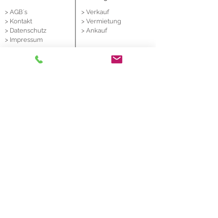
> AGB´s
> Verkauf
> Kontakt
> Vermietung
> Datenschutz
> Ankauf
> Impressum
Kontakt
Kontakt
Kontakt
Mieter
Vermieter
Kontakt
Kontakt
Karriere
Investoren
Eugen Lehmkühler GmbH