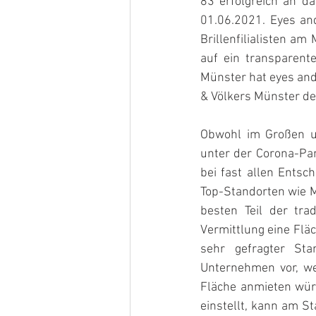
83 erfolgreich an d
01.06.2021. Eyes an
Brillenfilialisten a
auf ein transparent
Münster hat eyes and
& Völkers Münster d
Obwohl im Großen un
unter der Corona-Pa
bei fast allen Entsc
Top-Standorten wie Mü
besten Teil der tra
Vermittlung eine Fläc
sehr gefragter St
Unternehmen vor, we
Fläche anmieten würde
einstellt, kann am S