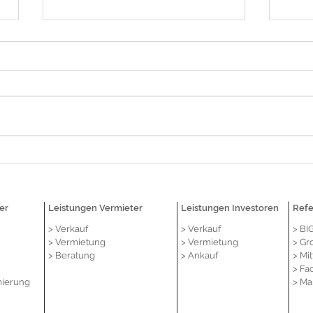
Lehmkühler realisiert
BUTL
Vermittlung an Pandora in 1A-
Verm
Lage von Krefeld
attr
im K
er
Leistungen Vermieter
Leistungen Investoren
Ref
> Verkauf
> Verkauf
> BI
> Vermietung
> Vermietung
> Gr
> Beratung
> Ankauf
> Mit
> Fa
mierung
> Ma