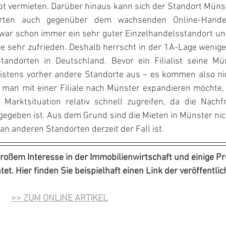
ept vermieten. Darüber hinaus kann sich der Standort Müns
rten auch gegenüber dem wachsenden Online-Handel 
ar schon immer ein sehr guter Einzelhandelsstandort und
lle sehr zufrieden. Deshalb herrscht in der 1A-Lage weniger
andorten in Deutschland. Bevor ein Filialist seine Müns
eistens vorher andere Standorte aus – es kommen also nic
 man mit einer Filiale nach Münster expandieren möchte
 Marktsituation relativ schnell zugreifen, da die Nachf
egeben ist. Aus dem Grund sind die Mieten in Münster nich
an anderen Standorten derzeit der Fall ist.
großem Interesse in der Immobilienwirtschaft und einige P
et. Hier finden Sie beispielhaft einen Link der veröffentlich
    
>> ZUM ONLINE ARTIKEL