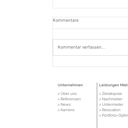
Kommentare
Kommentar verfassen...
Dortmund: Lehmkühler
vermittelt neuen Telekom
Flagship-Store in Bestlage des
Westenhellwegs
Unternehmen
Leistungen Miet
> Über
uns
> Zielakquise
> Referenzen
> Nachmieter
> News
> Untermieter
> Karriere
> Relocation
> Portfolio-Opti