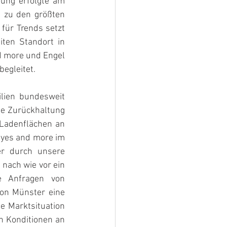
ung erfolgte am 
 zu den größten 
für Trends setzt 
ten Standort in 
d more und Engel 
egleitet.
ien bundesweit 
e Zurückhaltung 
Ladenflächen an 
eyes and more im 
r durch unsere 
nach wie vor ein 
 Anfragen von 
on Münster eine 
e Marktsituation 
 Konditionen an 