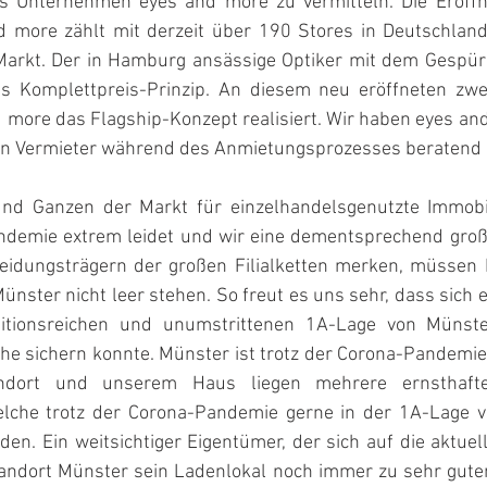
as Unternehmen eyes and more zu vermitteln. Die Eröffn
d more zählt mit derzeit über 190 Stores in Deutschland
m Markt. Der in Hamburg ansässige Optiker mit dem Gespür 
es Komplettpreis-Prinzip. An diesem neu eröffneten zwei
 more das Flagship-Konzept realisiert. Wir haben eyes an
en Vermieter während des Anmietungsprozesses beratend b
d Ganzen der Markt für einzelhandelsgenutzte Immobil
ndemie extrem leidet und wir eine dementsprechend groß
heidungsträgern der großen Filialketten merken, müssen 
nster nicht leer stehen. So freut es uns sehr, dass sich 
ditionsreichen und unumstrittenen 1A-Lage von Münste
he sichern konnte. Münster ist trotz der Corona-Pandemie 
andort und unserem Haus liegen mehrere ernsthafte
lche trotz der Corona-Pandemie gerne in der 1A-Lage v
n. Ein weitsichtiger Eigentümer, der sich auf die aktuell
tandort Münster sein Ladenlokal noch immer zu sehr guten