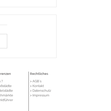
ERS sichert sich durch
ittlung von Lehmkühler
aktive Einzelhandelsfläche
ortumkarree in Bochum
erenzen
Rechtliches
G
> AGB´s
7
oßstädte
> Kontakt
telstädte
> Datenschutz
chmärkte
> Impressum
rktführer