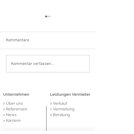
Kommentare
Lehmkühler realisiert
BUTLERS sichert 
Kommentar verfassen...
Vermittlung an Pandora in
durch Vermittlun
1A-Lage von Krefeld
Lehmkühler attra
Einzelhandelsflä
Kortumkarree in
Unternehmen
Leistungen Vermieter
> Über
uns
> Verkauf
> Referenzen
> Vermietung
> News
> Beratung
> Karriere