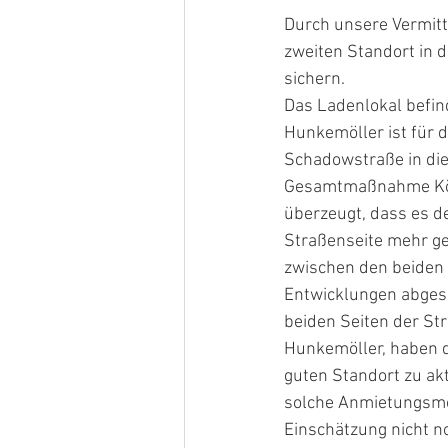
Durch unsere Vermitt
zweiten Standort in 
sichern. 
Das Ladenlokal befin
Hunkemöller ist für d
Schadowstraße in dies
Gesamtmaßnahme Kö-B
überzeugt, dass es de
Straßenseite mehr ge
zwischen den beiden 
Entwicklungen abgesc
beiden Seiten der St
Hunkemöller, haben di
guten Standort zu akt
solche Anmietungsmög
Einschätzung nicht n