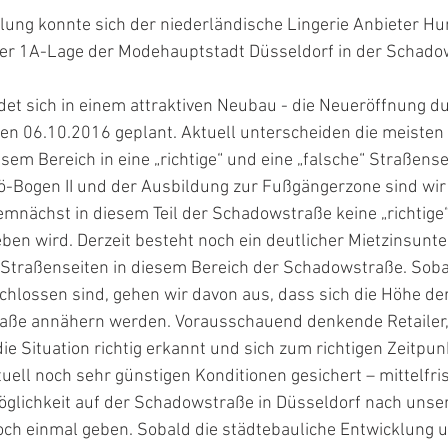
lung konnte sich der niederländische Lingerie Anbieter Hu
der 1A-Lage der Modehauptstadt Düsseldorf in der Schadow
det sich in einem attraktiven Neubau - die Neueröffnung du
en 06.10.2016 geplant. Aktuell unterscheiden die meisten R
em Bereich in eine „richtige“ und eine „falsche“ Straßensei
ogen II und der Ausbildung zur Fußgängerzone sind wir
mnächst in diesem Teil der Schadowstraße keine „richtige“
ben wird. Derzeit besteht noch ein deutlicher Mietzinsunte
Straßenseiten in diesem Bereich der Schadowstraße. Sobal
hlossen sind, gehen wir davon aus, dass sich die Höhe der
raße annähern werden. Vorausschauend denkende Retailer,
e Situation richtig erkannt und sich zum richtigen Zeitpun
uell noch sehr günstigen Konditionen gesichert – mittelfris
lichkeit auf der Schadowstraße in Düsseldorf nach unser
och einmal geben. Sobald die städtebauliche Entwicklung u