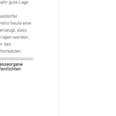
sehr gute Lage 
seldorfer 
reits heute eine 
erzeugt, dass 
tragen werden, 
r des 
fortsetzen.
resseorgane 
fentlichten 