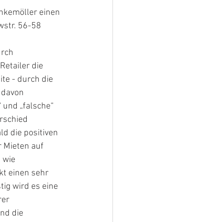
nkemöller einen 
str. 56-58 
rch 
etailer die 
te - durch die 
 davon 
 und „falsche“ 
rschied 
d die positiven 
 Mieten auf 
 wie 
kt einen sehr 
tig wird es eine 
er 
nd die 