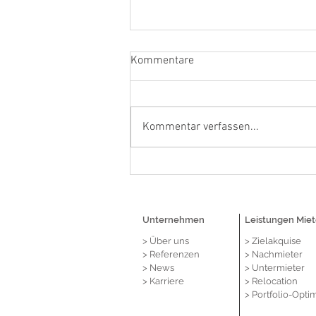
Kommentare
Kommentar verfassen...
Dortmund: Lehmkühler
vermittelt neuen Telekom
Flagship-Store in Bestlage des
Westenhellwegs
Unternehmen
Leistungen Miet
> Über
uns
> Zielakquise
> Referenzen
> Nachmieter
> News
> Untermieter
> Karriere
> Relocation
> Portfolio-Opti