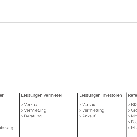
Lehmkühler realisiert
BUTL
Vermittlung an Pandora in 1A-
Verm
Lage von Krefeld
attr
im K
er
Leistungen Vermieter
Leistungen Investoren
Ref
> Verkauf
> Verkauf
> BI
> Vermietung
> Vermietung
> Gr
> Beratung
> Ankauf
> Mit
> Fa
mierung
> Ma