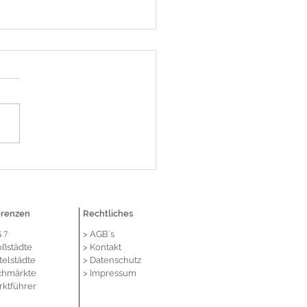
ERS sichert sich durch
ittlung von Lehmkühler
aktive Einzelhandelsfläche
ortumkarree in Bochum
erenzen
Rechtliches
G
> AGB´s
7
oßstädte
> Kontakt
telstädte
> Datenschutz
chmärkte
> Impressum
rktführer